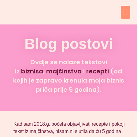
Blog postovi
Ovdje se nalaze tekstovi
iz
biznisa
,
majčinstva
i
recepti
(od
kojih je zapravo krenula moja biznis
priča prije 5 godina).
Kad sam 2018.g. počela objavljivati recepte i pokoji
tekst iz majčinstva, nisam ni slutila da ću 5 godina