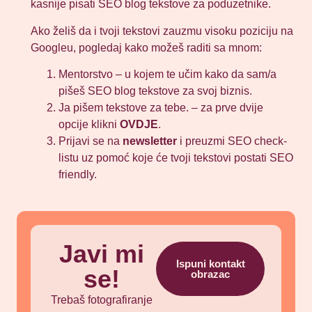
kasnije pisati SEO blog tekstove za poduzetnike.
Ako želiš da i tvoji tekstovi zauzmu visoku poziciju na
Googleu, pogledaj kako možeš raditi sa mnom:
Mentorstvo – u kojem te učim kako da sam/a
pišeš SEO blog tekstove za svoj biznis.
Ja pišem tekstove za tebe. – za prve dvije
opcije klikni
OVDJE
.
Prijavi se na
newsletter
i preuzmi SEO check-
listu uz pomoć koje će tvoji tekstovi postati SEO
friendly.
Javi mi
Ispuni kontakt
se!
obrazac
Trebaš fotografiranje