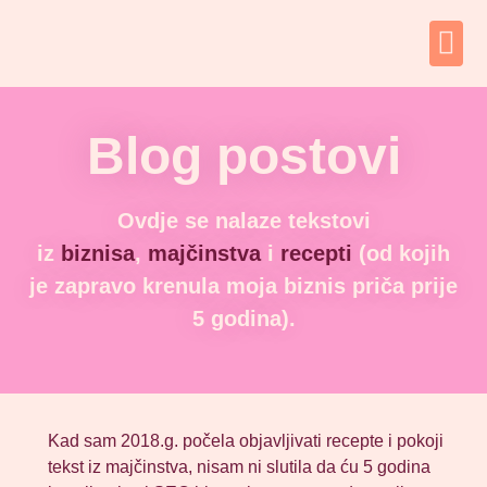
Blog postovi
Ovdje se nalaze tekstovi
iz
biznisa
,
majčinstva
i
recepti
(od kojih
je zapravo krenula moja biznis priča prije
5 godina).
Kad sam 2018.g. počela objavljivati recepte i pokoji
tekst iz majčinstva, nisam ni slutila da ću 5 godina