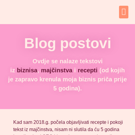
Blog postovi
Ovdje se nalaze tekstovi
iz
biznisa
,
majčinstva
i
recepti
(od kojih
je zapravo krenula moja biznis priča prije
5 godina).
Kad sam 2018.g. počela objavljivati recepte i pokoji
tekst iz majčinstva, nisam ni slutila da ću 5 godina