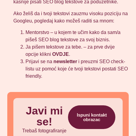
kasnije pisati SEO blog tekstove za poduzetnike.
Ako želiš da i tvoji tekstovi zauzmu visoku poziciju na
Googleu, pogledaj kako možeš raditi sa mnom:
Mentorstvo – u kojem te učim kako da sam/a
pišeš SEO blog tekstove za svoj biznis.
Ja pišem tekstove za tebe. – za prve dvije
opcije klikni
OVDJE
.
Prijavi se na
newsletter
i preuzmi SEO check-
listu uz pomoć koje će tvoji tekstovi postati SEO
friendly.
Javi mi
Ispuni kontakt
se!
obrazac
Trebaš fotografiranje