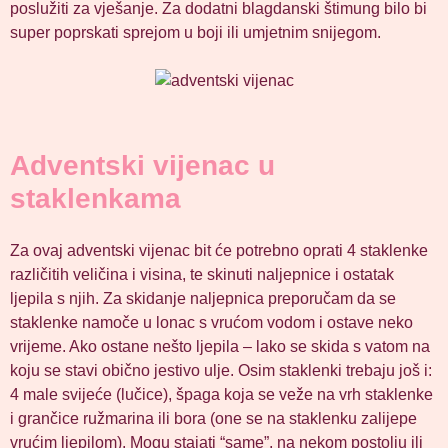
poslužiti za vješanje. Za dodatni blagdanski štimung bilo bi
super poprskati sprejom u boji ili umjetnim snijegom.
Adventski vijenac u
staklenkama
Za ovaj adventski vijenac bit će potrebno oprati 4 staklenke
različitih veličina i visina, te skinuti naljepnice i ostatak
ljepila s njih. Za skidanje naljepnica preporučam da se
staklenke namoče u lonac s vrućom vodom i ostave neko
vrijeme. Ako ostane nešto ljepila – lako se skida s vatom na
koju se stavi obično jestivo ulje. Osim staklenki trebaju još i:
4 male svijeće (lučice), špaga koja se veže na vrh staklenke
i grančice ružmarina ili bora (one se na staklenku zalijepe
vrućim ljepilom). Mogu stajati “same”, na nekom postolju ili