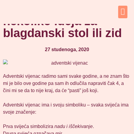
Adventski vijenac –
nekoliko ideja za
blagdanski stol ili zid
27 studenoga, 2020
Adventski vijenac radimo sami svake godine, a ne znam što
mi je bilo ove godine pa sam ih odlučila napraviti čak 4, a
čini mi se da to nije kraj, da će “pasti” još koji.
Adventski vijenac ima i svoju simboliku – svaka svijeća ima
svoje značenje:
Prva svijeća simbolizira
nadu i iščekivanje
.
Druga svijeća označava
mir
.