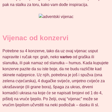
pak na stalku za toru, kako vam dođe inspiracija.
Vijenac od konzervi
Potrebne su 4 konzerve, tako da uz ovaj vijenac usput
napravite i ručak npr. grah, neko
varivo
od graška ili
slanutka, ili pak namaz od slanutka – humus. Kada kupujete
konzerve pazite da su iste boje, da ne budu različite kad
skinete naljepnice. Uz njih, potrebna je još i spužva (ona
zelena cvjećarska), 4 dugačke svijeće, umjetno cvijeće za
ukrašavanje (ili grane bora), špaga za ukras, drveni
komadići ukrasa na koje će se napisati brojevi od 1 do 4,
pištolj na vruće ljepilo. Po želji, ovaj “vijenac” može se
vrućim ljepilom učvrstiti na neki podložak – dasku ili sl.