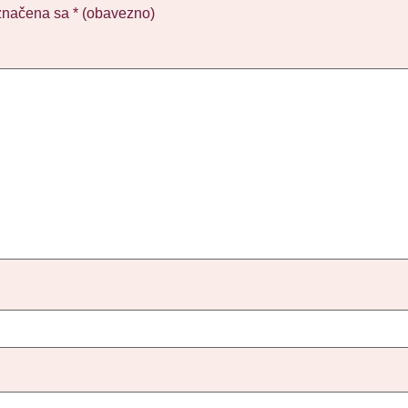
značena sa
* (obavezno)