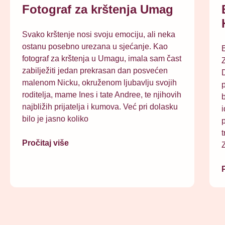
Fotograf za krštenja Umag
Svako krštenje nosi svoju emociju, ali neka
ostanu posebno urezana u sjećanje. Kao
B
fotograf za krštenja u Umagu, imala sam čast
Z
zabilježiti jedan prekrasan dan posvećen
malenom Nicku, okruženom ljubavlju svojih
p
roditelja, mame Ines i tate Andree, te njihovih
b
najbližih prijatelja i kumova. Već pri dolasku
i
bilo je jasno koliko
p
t
Pročitaj više
Z
P