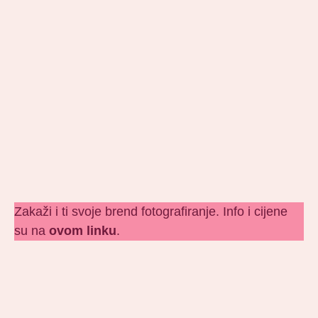
Zakaži i ti svoje brend fotografiranje. Info i cijene
su na
ovom linku
.