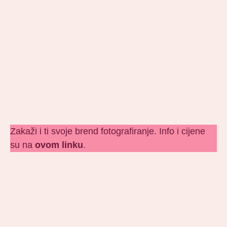
Zakaži i ti svoje brend fotografiranje. Info i cijene
su na
ovom linku
.