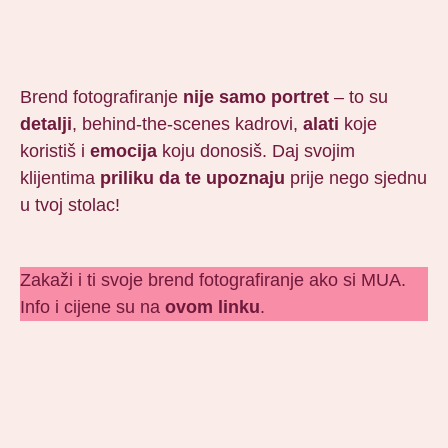
Brend fotografiranje
nije samo portret
– to su
detalji
, behind-the-scenes kadrovi,
alati
koje
koristiš i
emocija
koju donosiš. Daj svojim
klijentima
priliku da te upoznaju
prije nego sjednu
u tvoj stolac!
Zakaži i ti svoje brend fotografiranje ako si MUA.
Info i cijene su na
ovom linku
.