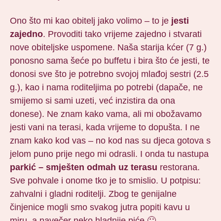
Ono što mi kao obitelj jako volimo – to je
jesti
zajedno
. Provoditi tako vrijeme zajedno i stvarati
nove obiteljske uspomene. Naša starija kćer (7 g.)
ponosno sama šeće po buffetu i bira što će jesti, te
donosi sve što je potrebno svojoj mlađoj sestri (2.5
g.), kao i nama roditeljima po potrebi (dapače, ne
smijemo si sami uzeti, već inzistira da ona
donese). Ne znam kako vama, ali mi obožavamo
jesti vani na terasi, kada vrijeme to dopušta. I ne
znam kako kod vas – no kod nas su djeca gotova s
jelom puno prije nego mi odrasli. I onda tu nastupa
parkić – smješten odmah uz terasu
restorana.
Sve pohvale i onome tko je to smislio. U potpisu:
zahvalni i gladni roditelji. Zbog te genijalne
činjenice mogli smo svakog jutra popiti kavu u
miru, a navečer neko hladnije piće 🙂