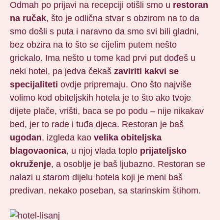
Odmah po prijavi na recepciji otišli smo u
restoran
na ručak
, što je odlična stvar s obzirom na to da
smo došli s puta i naravno da smo svi bili gladni,
bez obzira na to što se cijelim putem nešto
grickalo. Ima nešto u tome kad prvi put dođeš u
neki hotel, pa jedva čekaš
zaviriti kakvi se
specijaliteti
ovdje pripremaju. Ono što najviše
volimo kod obiteljskih hotela je to što ako tvoje
dijete plače, vrišti, baca se po podu – nije nikakav
bed, jer to rade i tuđa djeca. Restoran je baš
ugodan
, izgleda kao
velika obiteljska
blagovaonica
, u njoj vlada toplo
prijateljsko
okruženje
, a osoblje je baš ljubazno. Restoran se
nalazi u starom dijelu hotela koji je meni baš
predivan, nekako poseban, sa starinskim štihom.