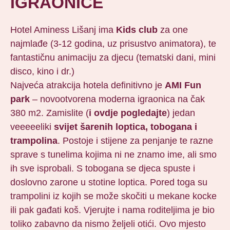
IGRAONICE
Hotel Aminess Lišanj ima
Kids club
za one
najmlađe (3-12 godina, uz prisustvo animatora), te
fantastičnu animaciju za djecu (tematski dani, mini
disco, kino i dr.)
Najveća atrakcija hotela definitivno je
AMI Fun
park
– novootvorena moderna igraonica na čak
380 m2. Zamislite (
i ovdje pogledajte
) jedan
veeeeeliki
svijet šarenih loptica, tobogana i
trampolina
. Postoje i stijene za penjanje te razne
sprave s tunelima kojima ni ne znamo ime, ali smo
ih sve isprobali. S tobogana se djeca spuste i
doslovno zarone u stotine loptica. Pored toga su
trampolini iz kojih se može skočiti u mekane kocke
ili pak gađati koš. Vjerujte i nama roditeljima je bio
toliko zabavno da nismo željeli otići. Ovo mjesto