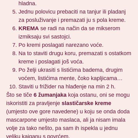
hladna.
Jednu polovicu prebaciti na tanjur ili pladanj
za posluživanje i premazati ju s pola kreme.
KREMA
se radi na način da se mikserom
izmiksaju svi sastojci.
Po kremi poslagati narezano voće.
Na to staviti drugu koru, premazati s ostatkom
kreme i poslagati još voća.
Po želji ukrasiti s listićima badema, drugim
voćem, listićima mente, čoko kapljicama…
Staviti u frižider na hlađenje na min 2 h.
Što se tiče
6 žumanjaka
koja ostanu, oni se mogu
iskoristiti za pravljenje
slastičarske kreme
(umjesto ove gore navedene) u koju se onda doda
mascarpone umjesto maslaca, ali ja nisam imala
volje za tako nešto, pa sam ih ispekla u jednu
veliku kajganu s povrćem.