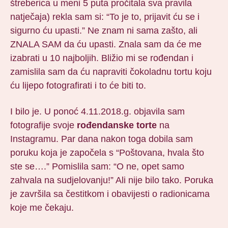
štreberica u meni 5 puta pročitala sva pravila
natječaja) rekla sam si: “To je to, prijavit ću se i
sigurno ću upasti.” Ne znam ni sama zašto, ali
ZNALA SAM da ću upasti. Znala sam da će me
izabrati u 10 najboljih. Bližio mi se rođendan i
zamislila sam da ću napraviti čokoladnu tortu koju
ću lijepo fotografirati i to će biti to.
I bilo je. U ponoć 4.11.2018.g. objavila sam
fotografije svoje
rođendanske torte
na
Instagramu. Par dana nakon toga dobila sam
poruku koja je započela s “Poštovana, hvala što
ste se….” Pomislila sam: “O ne, opet samo
zahvala na sudjelovanju!” Ali nije bilo tako. Poruka
je završila sa čestitkom i obavijesti o radionicama
koje me čekaju.