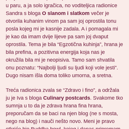
u paru, a ja solo igračica, no voditeljica radionice
Sandra s bloga
O slanom i slatkom
večer je
otvorila kuhanim vinom pa sam joj oprostila tonu
posla kojeg mi je kasnije zadala. A i pomagala mi
je kao da imam dvije lijeve pa sam joj dvaput
oprostila. Tema je bila “Egzotična kuhinja”, hrana je
bila prefina, a pozitivna energija koja nas je
okružila bila mi je neopisiva. Tamo sam shvatila
onu poznatu: “Najbolji ljudi su ljudi koji vole jesti”.
Dugo nisam išla doma toliko umorna, a sretna.
Treća radionica zvala se “Zdravo i fino”, a održala
ju je Iva s bloga
Culinary postcards
. Svakome tko
sumnja u to da je zdrava hrana fina hrana,
preporučam da se baci na njen blog (ne s mosta,
nego na blog) i nauči nešto novo. Meni je pravo
otkriće bio Buddha bowl, kojeg i danas pripremam.