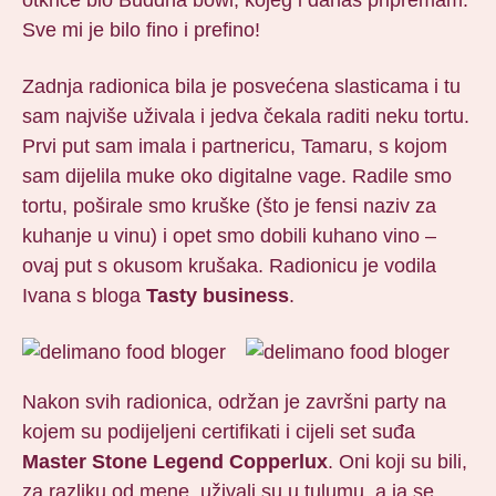
Sve mi je bilo fino i prefino!
Zadnja radionica bila je posvećena slasticama i tu
sam najviše uživala i jedva čekala raditi neku tortu.
Prvi put sam imala i partnericu, Tamaru, s kojom
sam dijelila muke oko digitalne vage. Radile smo
tortu, poširale smo kruške (što je fensi naziv za
kuhanje u vinu) i opet smo dobili kuhano vino –
ovaj put s okusom krušaka. Radionicu je vodila
Ivana s bloga
Tasty business
.
Nakon svih radionica, održan je završni party na
kojem su podijeljeni certifikati i cijeli set suđa
Master Stone Legend Copperlux
. Oni koji su bili,
za razliku od mene, uživali su u tulumu, a ja se