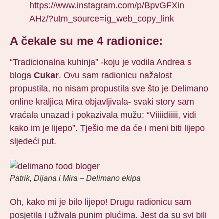
https://www.instagram.com/p/BpvGFXin
AHz/?utm_source=ig_web_copy_link
A čekale su me 4 radionice:
“Tradicionalna kuhinja” -koju je vodila Andrea s
bloga
Cukar
. Ovu sam radionicu nažalost
propustila, no nisam propustila sve što je Delimano
online kraljica Mira objavljivala- svaki story sam
vraćala unazad i pokazivala mužu: “Viiiidiiiii, vidi
kako im je lijepo”. Tješio me da će i meni biti lijepo
sljedeći put.
Patrik, Dijana i Mira – Delimano ekipa
Oh, kako mi je bilo lijepo! Drugu radionicu sam
posjetila i uživala punim plućima. Jest da su svi bili