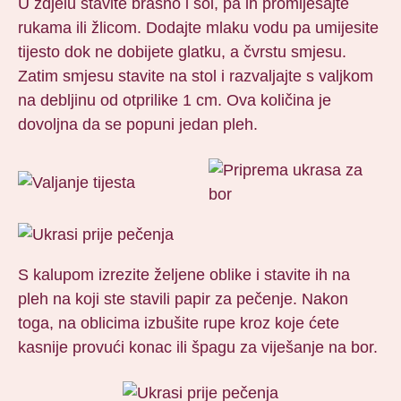
U zdjelu stavite brašno i sol, pa ih promiješajte
rukama ili žlicom. Dodajte mlaku vodu pa umijesite
tijesto dok ne dobijete glatku, a čvrstu smjesu.
Zatim smjesu stavite na stol i razvaljajte s valjkom
na debljinu od otprilike 1 cm. Ova količina je
dovoljna da se popuni jedan pleh.
S kalupom izrezite željene oblike i stavite ih na
pleh na koji ste stavili papir za pečenje. Nakon
toga, na oblicima izbušite rupe kroz koje ćete
kasnije provući konac ili špagu za viješanje na bor.