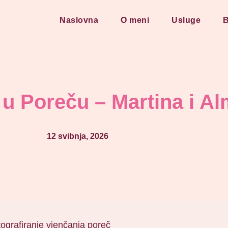
Naslovna
O meni
Usluge
B
u Poreču – Martina i Al
12 svibnja, 2026