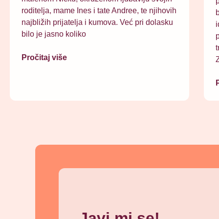
p
roditelja, mame Ines i tate Andree, te njihovih
b
najbližih prijatelja i kumova. Već pri dolasku
i
bilo je jasno koliko
p
t
Pročitaj više
Z
P
Javi mi se!