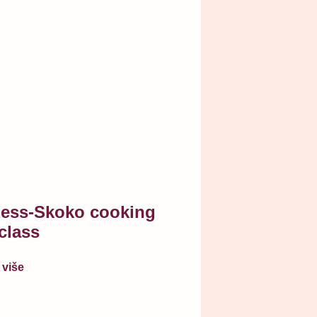
ess-Skoko cooking
class
 više