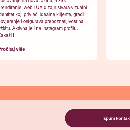
oslovanje na novu razinu, a kroz
rendiranje, web i UX dizajn stvara vizualni
dentitet koji privlači idealne klijente, gradi
ovjerenje i osigurava prepoznatljivost na
ržištu. Aktivna je i na Instagram profilu.
akaži i
ročitaj više
Ispuni kontak