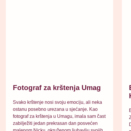
Fotograf za krštenja Umag
Svako krštenje nosi svoju emociju, ali neka
ostanu posebno urezana u sjećanje. Kao
B
fotograf za krštenja u Umagu, imala sam čast
Z
zabilježiti jedan prekrasan dan posvećen
malenom Nicku, okruženom ljubavlju svojih