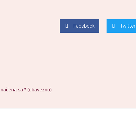
Facebook
Twitter
značena sa
* (obavezno)