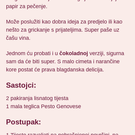
papir za pečenje.
Može poslužiti kao dobra ideja za predjelo ili kao
nešto za grickanje s prijateljima. Super paše uz
čašu vina.
Jednom ću probati i u
čokoladnoj
verziji, sigurna
sam da će biti super. S malo cimeta i narančine
kore postat će prava blagdanska delicija.
Sastojci:
2 pakiranja lisnatog tijesta
1 mala teglica Pesto Genovese
Postupak:
1.Tijesto razvaljati na pobrašnjenoj površini, pa