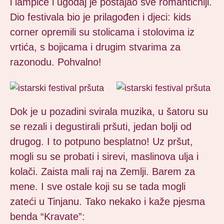
i lampice i ugođaj je postajao sve romantičniji.
Dio festivala bio je prilagođen i djeci: kids
corner opremili su stolicama i stolovima iz
vrtića, s bojicama i drugim stvarima za
razonodu. Pohvalno!
Dok je u pozadini svirala muzika, u šatoru su
se rezali i degustirali pršuti, jedan bolji od
drugog. I to potpuno besplatno! Uz pršut,
mogli su se probati i sirevi, maslinova ulja i
kolači. Zaista mali raj na Zemlji. Barem za
mene. I sve ostale koji su se tada mogli
zateći u Tinjanu. Tako nekako i kaže pjesma
benda “Kravate”: