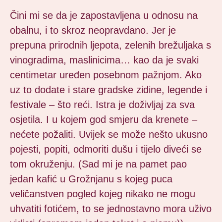
Čini mi se da je zapostavljena u odnosu na
obalnu, i to skroz neopravdano. Jer je
prepuna prirodnih ljepota, zelenih brežuljaka s
vinogradima, maslinicima… kao da je svaki
centimetar uređen posebnom pažnjom. Ako
uz to dodate i stare gradske zidine, legende i
festivale – što reći. Istra je doživljaj za sva
osjetila. I u kojem god smjeru da krenete –
nećete požaliti. Uvijek se može nešto ukusno
pojesti, popiti, odmoriti dušu i tijelo diveći se
tom okruženju. (Sad mi je na pamet pao
jedan kafić u Grožnjanu s kojeg puca
veličanstven pogled kojeg nikako ne mogu
uhvatiti fotićem, to se jednostavno mora uživo