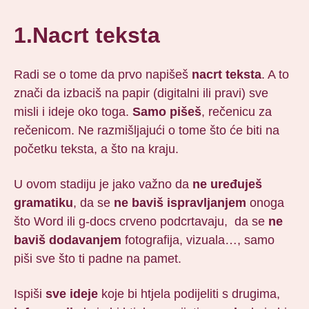
1.Nacrt teksta
Radi se o tome da prvo napišeš
nacrt teksta
. A to
znači da izbaciš na papir (digitalni ili pravi) sve
misli i ideje oko toga.
Samo pišeš
, rečenicu za
rečenicom. Ne razmišljajući o tome što će biti na
početku teksta, a što na kraju.
U ovom stadiju je jako važno da
ne uređuješ
gramatiku
, da se
ne baviš ispravljanjem
onoga
što Word ili g-docs crveno podcrtavaju, da se
ne
baviš dodavanjem
fotografija, vizuala…, samo
piši sve što ti padne na pamet.
Ispiši
sve ideje
koje bi htjela podijeliti s drugima,