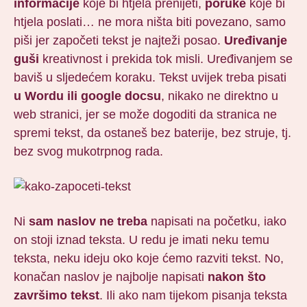
informacije
koje bi htjela prenijeti,
poruke
koje bi
htjela poslati… ne mora ništa biti povezano, samo
piši jer započeti tekst je najteži posao.
Uređivanje
guši
kreativnost i prekida tok misli. Uređivanjem se
baviš u sljedećem koraku. Tekst uvijek treba pisati
u
Wordu ili google docsu
, nikako ne direktno u
web stranici, jer se može dogoditi da stranica ne
spremi tekst, da ostaneš bez baterije, bez struje, tj.
bez svog mukotrpnog rada.
Ni
sam naslov ne treba
napisati na početku, iako
on stoji iznad teksta. U redu je imati neku temu
teksta, neku ideju oko koje ćemo razviti tekst. No,
konačan naslov je najbolje napisati
nakon što
završimo tekst
. Ili ako nam tijekom pisanja teksta