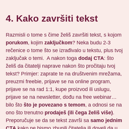
4. Kako završiti tekst
Razmisli o tome s čime želiš završiti tekst, s kojom
porukom
, kojim
zaključkom
? Neka budu 2-3
rečenice o tome što se izrađivalo u tekstu, plus tvoj
zaključak o temi. A nakon toga
dodaj CTA
: što
želiš da čitatelji naprave nakon što pročitaju tvoj
tekst? Primjer: zaprate te na društvenim mrežama,
preuzmi freebie, prijave se na online program,
prijave se na rad 1:1, kupe proizvod ili uslugu,
prijave se na newsletter, dođu na free webinar…
bilo što
što je povezano s temom
, a odnosi se na
ono što trenutno
prodaješ (ili čega želiš više)
.
Preporučuje se da se tekst završi sa
samo jednim
CTA
kako ne bismo zbunili čitatelja ili doveli da u