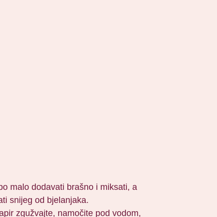
o po malo dodavati brašno i miksati, a
ti snijeg od bjelanjaka.
i papir zgužvajte, namočite pod vodom,