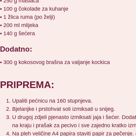
• 250 g maslaca
• 100 g čokolade za kuhanje
• 1 žlica ruma (po želji)
• 200 ml mlijeka
• 140 g šećera
Dodatno:
• 300 g kokosovog brašna za valjanje kockica
PRIPREMA:
Upaliti pećnicu na 160 stupnjeva.
Bjelanjke i prstohvat soli izmiksati u snijeg.
U drugoj zdjeli pjenasto izmiksati jaja i šećer. Doda
na kraju i prašak za pecivo i sve zajedno kratko izm
Na pleh veličine A4 papira staviti papir za pečenje