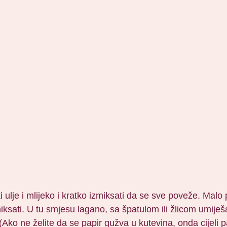
ti ulje i mlijeko i kratko izmiksati da se sve poveže. Mal
iksati. U tu smjesu lagano, sa špatulom ili žlicom umiješa
. (Ako ne želite da se papir gužva u kutevina, onda cijel