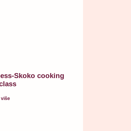
ess-Skoko cooking
class
 više