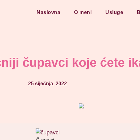
Naslovna
O meni
Usluge
B
niji čupavci koje ćete i
25 siječnja, 2022