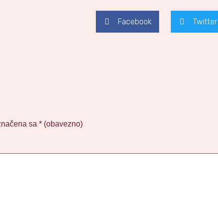
Facebook
Twitter
značena sa
* (obavezno)