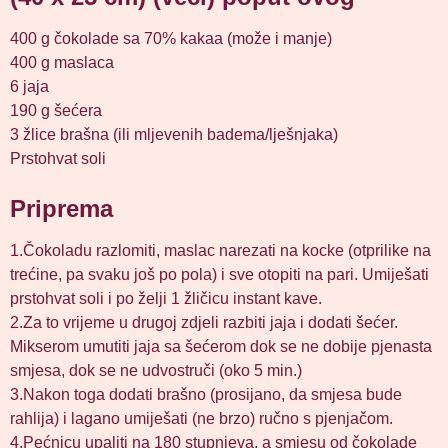
400 g čokolade sa 70% kakaa (može i manje)
400 g maslaca
6 jaja
190 g šećera
3 žlice brašna (ili mljevenih badema/lješnjaka)
Prstohvat soli
Priprema
1.Čokoladu razlomiti, maslac narezati na kocke (otprilike na
trećine, pa svaku još po pola) i sve otopiti na pari. Umiješati
prstohvat soli i po želji 1 žličicu instant kave.
2.Za to vrijeme u drugoj zdjeli razbiti jaja i dodati šećer.
Mikserom umutiti jaja sa šećerom dok se ne dobije pjenasta
smjesa, dok se ne udvostruči (oko 5 min.)
3.Nakon toga dodati brašno (prosijano, da smjesa bude
rahlija) i lagano umiješati (ne brzo) ručno s pjenjačom.
4.Pećnicu upaliti na 180 stupnjeva, a smjesu od čokolade