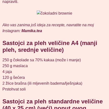
napraviti.
Ako vas zanima još ideja za recepte, navratite na moj
Instagram:
Mamika.tea
Sastojci za pleh veličine A4 (manji
pleh, srednje veličine)
250 g čokolade sa 70% kakaa (može i manje)
250 g maslaca
4 jaja
120 g šećera
2 žlice brašna (ili mljevenih badema/lješnjaka)
Prstohvat soli
Sastojci za pleh standardne veličine
(40 x 25 cm) (veći) poput
ovog