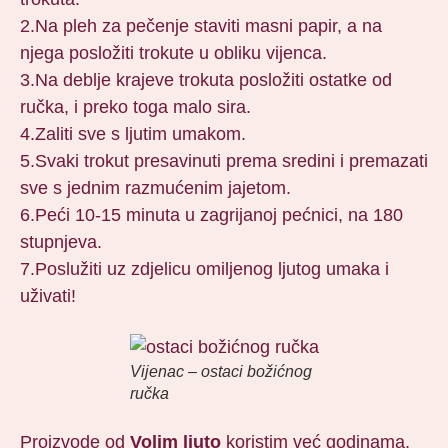
2.Na pleh za pečenje staviti masni papir, a na
njega posložiti trokute u obliku vijenca.
3.Na deblje krajeve trokuta posložiti ostatke od
ručka, i preko toga malo sira.
4.Zaliti sve s ljutim umakom.
5.Svaki trokut presavinuti prema sredini i premazati
sve s jednim razmućenim jajetom.
6.Peći 10-15 minuta u zagrijanoj pećnici, na 180
stupnjeva.
7.Poslužiti uz zdjelicu omiljenog ljutog umaka i
uživati!
Vijenac – ostaci božićnog
ručka
Proizvode od
Volim ljuto
koristim već godinama,