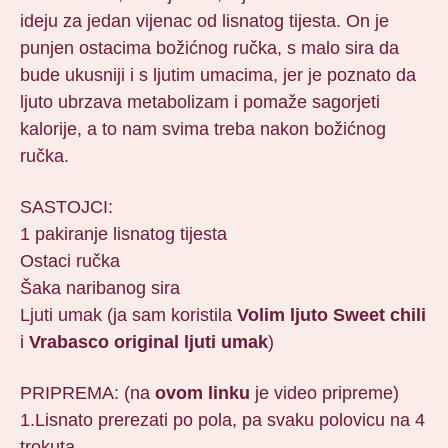
ideju za jedan vijenac od lisnatog tijesta. On je
punjen ostacima božićnog ručka, s malo sira da
bude ukusniji i s ljutim umacima, jer je poznato da
ljuto ubrzava metabolizam i pomaže sagorjeti
kalorije, a to nam svima treba nakon božićnog
ručka.
SASTOJCI:
1 pakiranje lisnatog tijesta
Ostaci ručka
Šaka naribanog sira
Ljuti umak (ja sam koristila
Volim ljuto
Sweet chili
i
Vrabasco original ljuti umak
)
PRIPREMA: (na
ovom linku
je video pripreme)
1.Lisnato prerezati po pola, pa svaku polovicu na 4
trokuta.