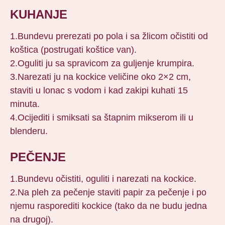
KUHANJE
1.Bundevu prerezati po pola i sa žlicom očistiti od
koštica (postrugati koštice van).
2.Oguliti ju sa spravicom za guljenje krumpira.
3.Narezati ju na kockice veličine oko 2×2 cm,
staviti u lonac s vodom i kad zakipi kuhati 15
minuta.
4.Ocijediti i smiksati sa štapnim mikserom ili u
blenderu.
PEČENJE
1.Bundevu očistiti, oguliti i narezati na kockice.
2.Na pleh za pečenje staviti papir za pečenje i po
njemu rasporediti kockice (tako da ne budu jedna
na drugoj).