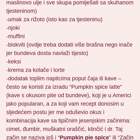
maslinovo ulje i sve skupa pomiješati sa skuhanom
tjesteninom)
-umak za rižoto (isto kao za tjesteninu)
-njoki
-muffini
-biskviti (ovdje treba dodati više brašna nego inače
jer bundeva dosta navlaži tijesto)
-keksi
-krema za kolače i torte
-dodatak toplim napitcima poput čaja ili kave –
često se koristi za izradu “Pumpkin spice latte”
(kave s okusom pite od bundeve), koji je u Americi
jako popularan, a za koji vam recept donosim u
sljedećem postu jer me oduševio okus i
kombinacija kave sa tipičnim jesenjskim začinima:
cimet, đumbir, muškatni oraščić, klinčić i dr. Taj
začin se naziva još i “
Pumpkin pie spice
” ili “Začin