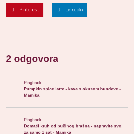
Pinterest
LinkedIn
2 odgovora
Pingback:
Pumpkin spice latte - kava s okusom bundeve -
Mamika
Pingback:
Domaći kruh od bučinog brašna - napravite svoj
za samo 1 sat - Mamika