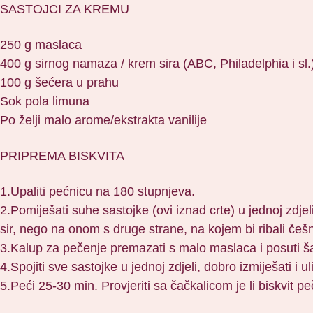
SASTOJCI ZA KREMU
250 g maslaca
400 g sirnog namaza / krem sira (ABC, Philadelphia i sl.
100 g šećera u prahu
Sok pola limuna
Po želji malo arome/ekstrakta vanilije
PRIPREMA BISKVITA
1.Upaliti pećnicu na 180 stupnjeva.
2.Pomiješati suhe sastojke (ovi iznad crte) u jednoj zdje
sir, nego na onom s druge strane, na kojem bi ribali češnja
3.Kalup za pečenje premazati s malo maslaca i posuti šak
4.Spojiti sve sastojke u jednoj zdjeli, dobro izmiješati i u
5.Peći 25-30 min. Provjeriti sa čačkalicom je li biskvit p