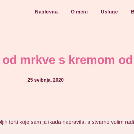
Naslovna
O meni
Usluge
B
a od mrkve s kremom od 
25 svibnja, 2020
jih torti koje sam ja ikada napravila, a stvarno volim radi