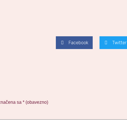
Facebook
Twitter
značena sa
* (obavezno)