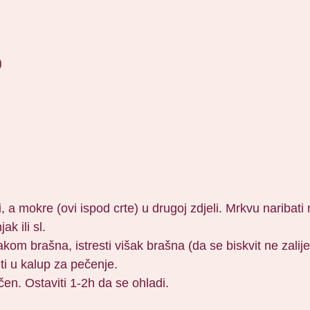
)
li, a mokre (ovi ispod crte) u drugoj zdjeli. Mrkvu nariba
k ili sl.
om brašna, istresti višak brašna (da se biskvit ne zalije
liti u kalup za pečenje.
ečen. Ostaviti 1-2h da se ohladi.