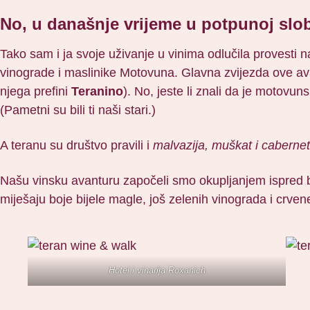
No, u današnje vrijeme u potpunoj slo
Tako sam i ja svoje uživanje u vinima odlučila provesti 
vinograde i maslinike Motovuna. Glavna zvijezda ove av
njega prefini
Teranino
). No, jeste li znali da je motovun
(Pametni su bili ti naši stari.)
A teranu su društvo pravili i
malvazija, muškat i caberne
Našu vinsku avanturu započeli smo okupljanjem ispred ba
miješaju boje bijele magle, još zelenih vinograda i crven
Hotel i vinarija Roxanich