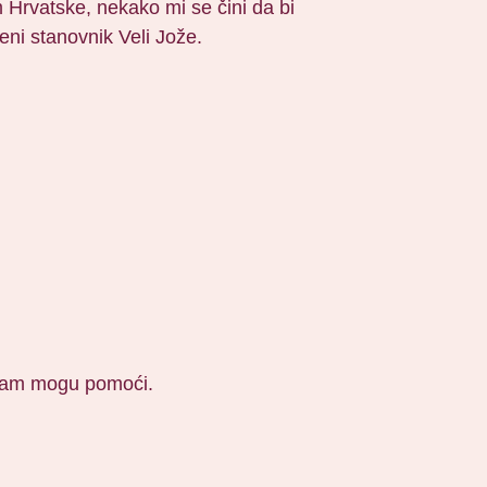
m Hrvatske, nekako mi se čini da bi
eni stanovnik Veli Jože.
 vam mogu pomoći.