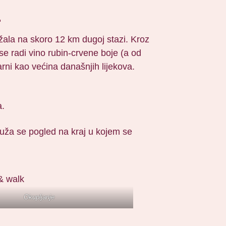
.
ržala na skoro 12 km dugoj stazi. Kroz
 se radi vino rubin-crvene boje (a od
arni kao većina današnjih lijekova.
a.
ruža se pogled na kraj u kojem se
Okupljanje