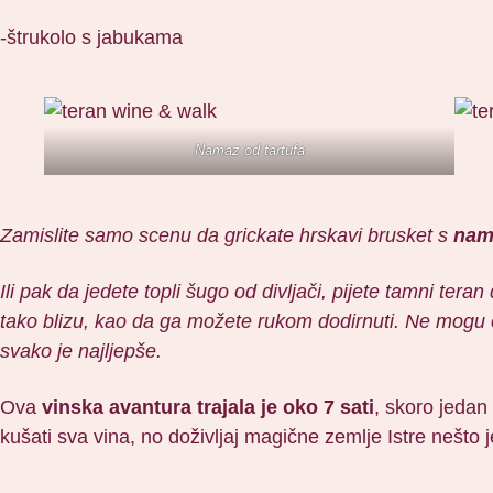
-štrukolo s jabukama
Namaz od tartufa
Zamislite samo scenu da grickate hrskavi brusket s
nam
Ili pak da jedete topli šugo od divljači, pijete tamni te
tako blizu, kao da ga možete rukom dodirnuti. Ne mogu od
svako je najljepše.
Ova
vinska avantura trajala je oko 7 sati
, skoro jedan 
kušati sva vina, no doživljaj magične zemlje Istre nešto j