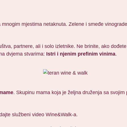
 na mnogim mjestima netaknuta. Zelene i smeđe vinograde
štva, partnere, ali i solo izletnike. Ne brinite, ako dođet
ema dvjema stvarima:
Istri i njenim prefinim vinima
.
mame
. Skupinu mama koja je željna druženja sa svojim p
dajte službeni video Wine&Walk-a.