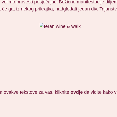
e volimo provesti posjećujući Božićne manifestacije dilje
će ga, iz nekog prikrajka, nadgledati jedan div. Tajanstv
išem ovakve tekstove za vas, kliknite
ovdje
da vidite kako