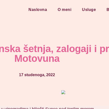
Naslovna
O meni
Usluge
B
ska šetnja, zalogaji i p
Motovuna
17 studenoga, 2022
će u vinogradima i bliješti Sunce nad toplim morem.