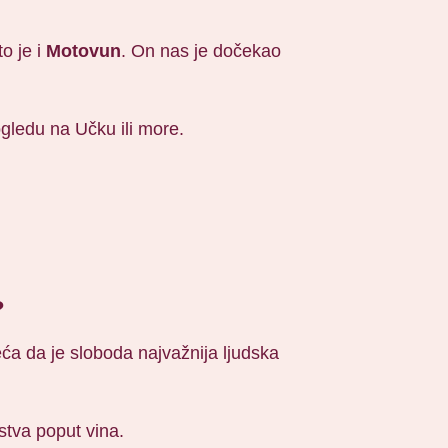
o je i
Motovun
. On nas je dočekao
pogledu na Učku ili more.
?
eća da je sloboda najvažnija ljudska
stva poput vina.