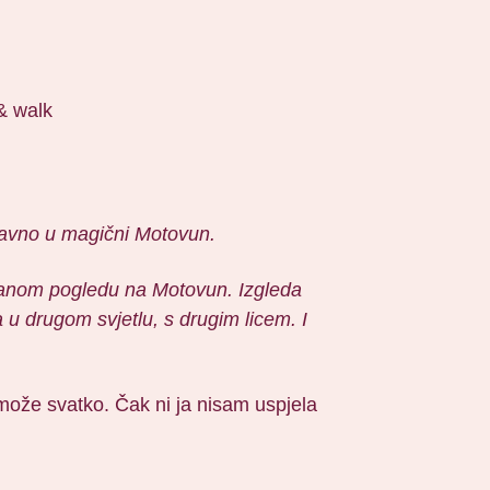
e ravno u magični Motovun.
sunčanom pogledu na Motovun. Izgleda
 u drugom svjetlu, s drugim licem. I
to može svatko. Čak ni ja nisam uspjela