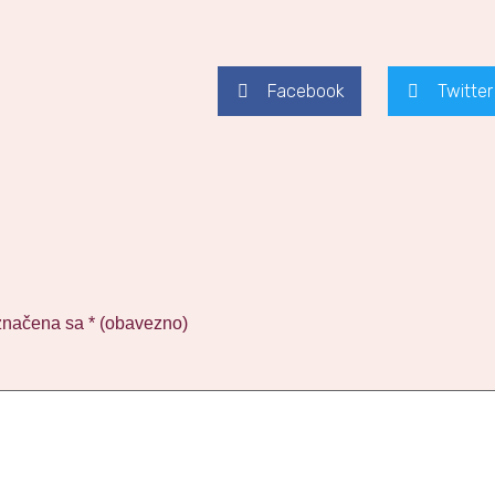
Facebook
Twitter
značena sa
* (obavezno)