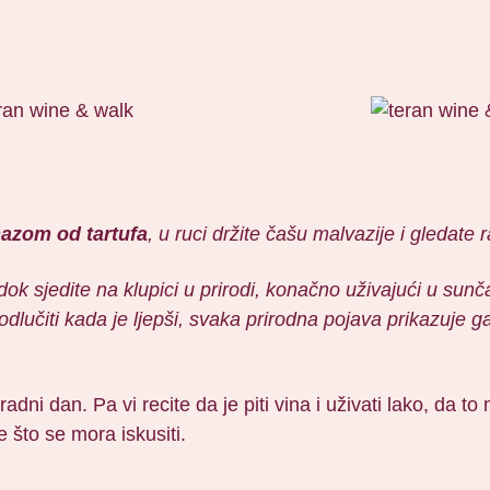
azom od tartufa
, u ruci držite čašu malvazije i gledat
ran dok sjedite na klupici u prirodi, konačno uživajući u 
lučiti kada je ljepši, svaka prirodna pojava prikazuje ga
radni dan. Pa vi recite da je piti vina i uživati lako, da 
e što se mora iskusiti.