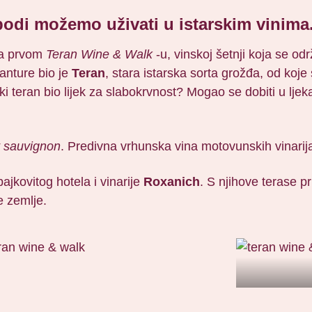
bodi možemo uživati u istarskim vinima
na prvom
Teran Wine & Walk
-u, vinskoj šetnji koja se od
anture bio je
Teran
, stara istarska sorta grožđa, od koje
ski teran bio lijek za slabokrvnost? Mogao se dobiti u ljek
t sauvignon
. Predivna vrhunska vina motovunskih vinarij
jkovitog hotela i vinarije
Roxanich
. S njihove terase p
e zemlje.