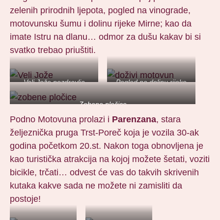
zelenih prirodnih ljepota, pogled na vinograde,
motovunsku šumu i dolinu rijeke Mirne; kao da
imate Istru na dlanu… odmor za dušu kakav bi si
svatko trebao priuštiti.
Veli Jože pozdravlja
Pogled na dolinu rijeke
posjetitelje
Mirne
Zobene pločice
Podno Motovuna prolazi i
Parenzana
, stara
željeznička pruga Trst-Poreč koja je vozila 30-ak
godina početkom 20.st. Nakon toga obnovljena je
kao turistička atrakcija na kojoj možete šetati, voziti
bicikle, trčati… odvest će vas do takvih skrivenih
kutaka kakve sada ne možete ni zamisliti da
postoje!