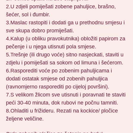
2.U zdjeli pomiješati zobene pahuljice, brašno,
šećer, sol i đumbir.
3.Maslac rastopiti i dodati ga u prethodnu smjesu i
sve skupa dobro promiješati.
4.Kalup (u obliku pravokutnika) obložiti papirom za
pečenje i u njega utisnuti pola smjese.
5.Trešnje (ili drugo voće) sitno nasjeckati, staviti u
zdjelu i pomiješati sa sokom od limuna i šećerom.
6.Rasporediti voće po zobenim pahuljicama i
dodati ostatak smjese od zobenih pahuljica
(ravnomjerno rasporediti po cijeloj površini).
7.S velikom žlicom sve utisnuti i poravnati te staviti
peći 30-40 minuta, dok rubovi ne počnu tamniti.
8.Ohladiti u frižideru. Rezati na kockice/ pločice
željene veličine.