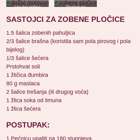
Unutar zidina
Pogled na
Motovun
SASTOJCI ZA ZOBENE PLOČICE
1.5 šalica zobenih pahuljica
2/3 šalice brašna (koristila sam pola pirovog i pola
bijelog)
1/3 šalice šećera
Prstohvat soli
1 žličica đumbira
80 g maslaca
2 šalice trešanja (ili drugog voća)
1 žlica soka od limuna
1 žlica šećera
POSTUPAK:
1.Pećnicu upaliti na 180 stupnjeva.