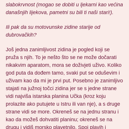
slabokrvnost (mogao se dobiti u ljekarni kao većina
današnjih lijekova, pametni su bili ti naši stari!).
Ili pak da su motovunske zidine starije od
dubrovačkih?
Još jedna zanimljivost zidina je pogled koji se
pruža s njih. To je nešto što se ne može dočarati
nikakvim aparatom, mora se doživjeti uživo. Koliko
god puta da dođem tamo, svaki put se oduševim i
uživam kao da mi je prvi put. Posebno je zanimljivo
stajati na južnoj točci zidina jer se s jedne strane
vidi najviša istarska planina Učka (kroz koju
prolazite ako putujete u Istru ili van nje), a s druge
strane vidi se more. Okreneš se na jednu stranu i
kao da možeš dohvatiti planinu; okreneš se na
drugu i vidiš morsko plavetnilo. Spoj plavih i