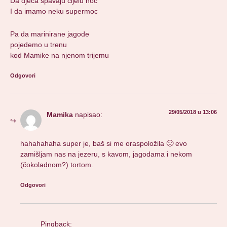
Da djeca spavaju cijelu noc
I da imamo neku supermoc
Pa da marinirane jagode
pojedemo u trenu
kod Mamike na njenom trijemu
Odgovori
29/05/2018 u 13:06
Mamika
napisao:
hahahahaha super je, baš si me oraspoložila 🙂 evo
zamišljam nas na jezeru, s kavom, jagodama i nekom
(čokoladnom?) tortom.
Odgovori
Pingback: