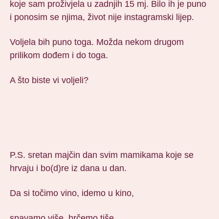
koje sam proživjela u zadnjih 15 mj. Bilo ih je puno
i ponosim se njima, život nije instagramski lijep.
Voljela bih puno toga. Možda nekom drugom
prilikom dođem i do toga.
A što biste vi voljeli?
P.S. sretan majčin dan svim mamikama koje se
hrvaju i bo(d)re iz dana u dan.
Da si točimo vino, idemo u kino,
spavamo više, hrčemo tiše.