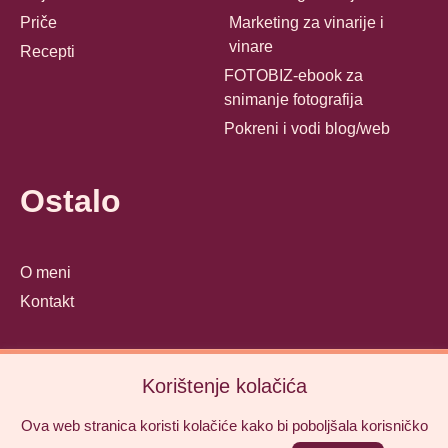
Priče
Marketing za vinarije i
vinare
Recepti
FOTOBIZ-ebook za
snimanje fotografija
Pokreni i vodi blog/web
Ostalo
O meni
Kontakt
Korištenje kolačića
© Mamika 2025
Ova web stranica koristi kolačiće kako bi poboljšala korisničko