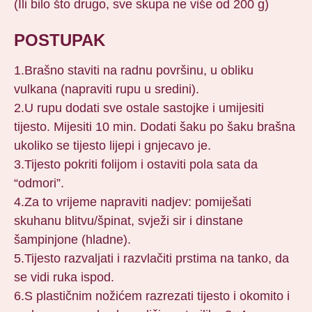
(Ili bilo što drugo, sve skupa ne više od 200 g)
POSTUPAK
1.Brašno staviti na radnu površinu, u obliku
vulkana (napraviti rupu u sredini).
2.U rupu dodati sve ostale sastojke i umijesiti
tijesto. Mijesiti 10 min. Dodati šaku po šaku brašna
ukoliko se tijesto lijepi i gnjecavo je.
3.Tijesto pokriti folijom i ostaviti pola sata da
“odmori”.
4.Za to vrijeme napraviti nadjev: pomiješati
skuhanu blitvu/špinat, svježi sir i dinstane
šampinjone (hladne).
5.Tijesto razvaljati i razvlačiti prstima na tanko, da
se vidi ruka ispod.
6.S plastičnim nožićem razrezati tijesto i okomito i