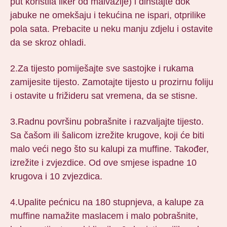
put koristila liker od malvazije) i dinstajte dok
jabuke ne omekšaju i tekućina ne ispari, otprilike
pola sata. Prebacite u neku manju zdjelu i ostavite
da se skroz ohladi.
2.Za tijesto pomiješajte sve sastojke i rukama
zamijesite tijesto. Zamotajte tijesto u prozirnu foliju
i ostavite u frižideru sat vremena, da se stisne.
3.Radnu površinu pobrašnite i razvaljajte tijesto.
Sa čašom ili šalicom izrežite krugove, koji će biti
malo veći nego što su kalupi za muffine. Također,
izrežite i zvjezdice. Od ove smjese ispadne 10
krugova i 10 zvjezdica.
4.Upalite pećnicu na 180 stupnjeva, a kalupe za
muffine namažite maslacem i malo pobrašnite,