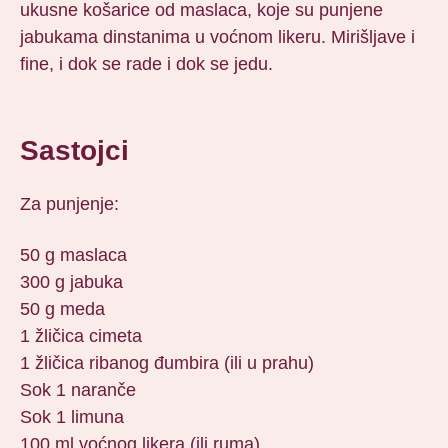
ukusne košarice od maslaca, koje su punjene
jabukama dinstanima u voćnom likeru. Mirišljave i
fine, i dok se rade i dok se jedu.
Sastojci
Za punjenje:
50 g maslaca
300 g jabuka
50 g meda
1 žličica cimeta
1 žličica ribanog đumbira (ili u prahu)
Sok 1 naranče
Sok 1 limuna
100 ml voćnog likera (ili ruma)